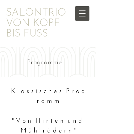
​SALONTRIO
VON KOPF
BIS FUSS
Programme
K l a s s i s c h e s P r o g
r a m m
" V o n H i r t e n u n d
M ü h l r ä d e r n "