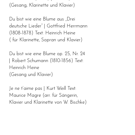
(Gesang, Klarinette und Klavier)
Du bist wie eine Blume aus „Drei
deutsche Lieder“ | Gottfried Herrmann
(1808-1878)
Text: Heinrich Heine
( für Klarinette, Sopran und Klavier)
Du bist wie eine Blume op. 25, Nr. 24
| Robert Schumann
(1810-1856)
Text:
Heinrich Heine
(Gesang und Klavier)
Je ne t’aime pas | Kurt Weill Text:
Maurice Magre (arr. für Sängerin,
Klavier und Klarinette von W. Bischke)
Youkali | Kurt Weil
(1900-1950)
Text:
Roger Fernay (arr. für Sängerin,
Klavier und Klarinette von W. Bischke)