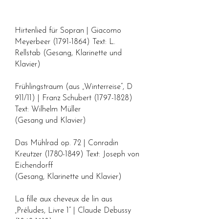
Hirtenlied für Sopran | Giacomo
Meyerbeer
(1791-1864)
Text: L.
Rellstab (Gesang, Klarinette und
Klavier)
Frühlingstraum (aus „Winterreise“, D
911/11) | Franz Schubert
(1797-1828)
Text: Wilhelm Müller
(Gesang und Klavier)
Das Mühlrad op. 72 | Conradin
Kreutzer
(1780-1849)
Text: Joseph von
Eichendorff
(Gesang, Klarinette und Klavier)
La fille aux cheveux de lin aus
„Préludes, Livre 1“ | Claude Debussy