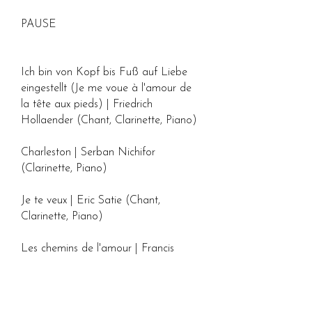
PAUSE
Ich bin von Kopf bis Fuß auf Liebe
eingestellt (Je me voue à l'amour de
la tête aux pieds) | Friedrich
Hollaender (Chant, Clarinette, Piano)
Charleston | Serban Nichifor
(Clarinette, Piano)
Je te veux | Eric Satie (Chant,
Clarinette, Piano)
Les chemins de l'amour | Francis
Poulenc (Chant, Clarinette, Piano)
Liebesleid (Chagrin d'amour) | Fritz