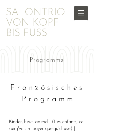
​SALONTRIO
VON KOPF
BIS FUSS
Programme
F r a n z ö s i s c h e s
P r o g r a m m
Kinder, heut' abend... (Les enfants, ce
soir j'vais m'payer quelqu'chose) |